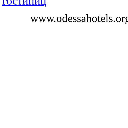
гостиниц
www.odessahotels.or