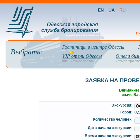
EN
UA
RU
Одесская городская
служба бронирования
Г
Гостиницы в центре Одессы
Выбрать:
VIP отели Одессы
Отели бизн
пять-четыре звезды
четыре-три зв
ЗАЯВКА НА ПРОВЕ
Внимание!
иначе Ваш
Экскурсия:
Город:
Од
Количество человек:
Дата начала экскурсии:
Время начала экскурсии: