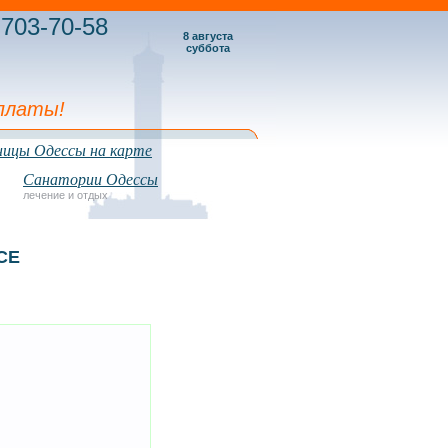
703-70-58
8 августа
суббота
платы!
ицы Одессы на карте
Санатории Одессы
лечение и отдых
СЕ