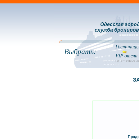
Одесская горо
служба брониров
Гостиницы
Выбрать:
VIP отели
пять-четыре з
З
Продо