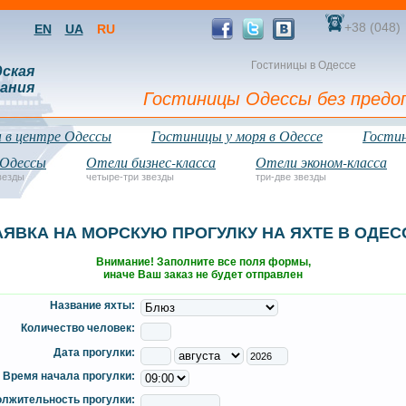
+38 (048)
EN
UA
RU
Гостиницы в Одессе
дская
ания
Гостиницы Одессы без предо
 в центре Одессы
Гостиницы у моря в Одессе
Гостин
 Одессы
Отели бизнес-класса
Отели эконом-класса
везды
четыре-три звезды
три-две звезды
АЯВКА НА МОРСКУЮ ПРОГУЛКУ НА ЯХТЕ В ОДЕС
Внимание! Заполните все поля формы,
иначе Ваш заказ не будет отправлен
Название яхты:
Количество человек:
Дата прогулки:
Время начала прогулки:
лжительность прогулки: