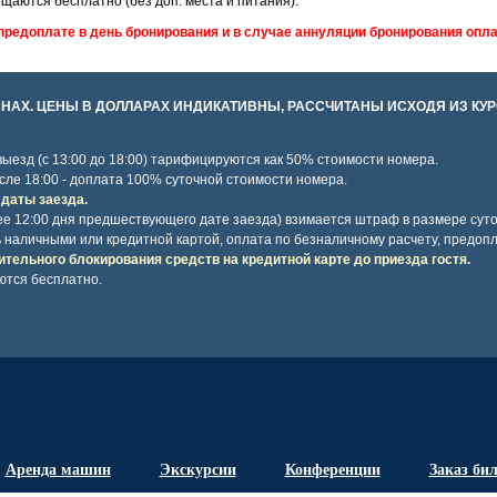
ещаются бесплатно (без доп. места и питания).
предоплате в день бронирования и в случае аннуляции бронирования опла
НАХ. ЦЕНЫ В ДОЛЛАРАХ ИНДИКАТИВНЫ, РАССЧИТАНЫ ИСХОДЯ ИЗ КУРСА
 выезд (с 13:00 до 18:00) тарифицируются как 50% стоимости номера.
сле 18:00 - доплата 100% суточной стоимости номера.
 даты заезда.
ее 12:00 дня предшествующего дате заезда) взимается штраф в размере сут
 наличными или кредитной картой, оплата по безналичному расчету, предопл
ительного блокирования средств на кредитной карте до приезда гостя.
ются бесплатно.
Аренда машин
Экскурсии
Конференции
Заказ би