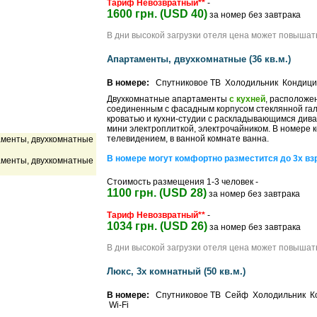
Тариф Невозвратный**
-
1600 грн. (USD 40)
за номер без завтрака
В дни высокой загрузки отеля цена может повышат
Апартаменты, двухкомнатные (36 кв.м.)
В номере:
Спутниковое ТВ Холодильник Кондиц
Двухкомнатные апартаменты
с кухней
, расположе
соединенным с фасадным корпусом стеклянной гале
кроватью и кухни-студии с раскладывающимся дива
мини электроплиткой, электрочайником. В номере 
телевидением, в ванной комнате ванна.
В номере могут комфортно разместится до 3х взр
Стоимость размещения 1-3 человек -
1100 грн. (USD 28)
за номер без завтрака
Тариф Невозвратный**
-
1034 грн. (USD 26)
за номер без завтрака
В дни высокой загрузки отеля цена может повышат
Люкс, 3х комнатный (50 кв.м.)
В номере:
Спутниковое ТВ Сейф Холодильник К
Wi-Fi