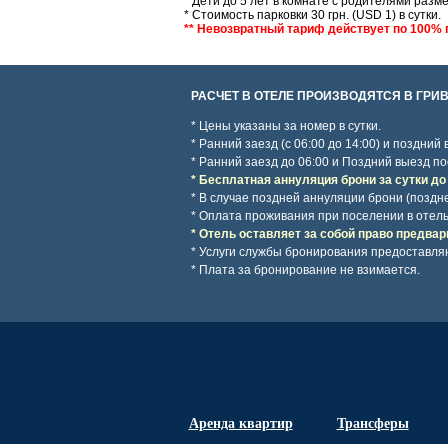
* Дети до 5 лет в комнате с родителями разм
* Стоимость парковки 30 грн. (USD 1) в сутки.
** Невозвратный тариф действует по 100% 
РАСЧЕТ В ОТЕЛЕ ПРОИЗВОДЯТСЯ В ГРИВ
* Цены указаны за номер в сутки.
* Ранний заезд (с 06:00 до 14:00) и поздний
* Ранний заезд до 06:00 и Поздний выезд по
* Бесплатная аннуляция брони за сутки до
* В случае поздней аннуляции брони (поздн
* Оплата проживания при поселении в отель
* Отель оставляет за собой право предвар
* Услуги службы бронирования предоставля
* Плата за бронирование не взимается.
Аренда квартир
Трансферы