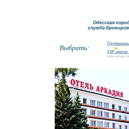
Одесская горо
служба брониров
Гостиницы
Выбрать:
VIP отели
пять-четыре з