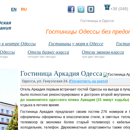
+38 (048)
EN
RU
Гостиницы в Одессе
дская
ания
Гостиницы Одессы без предо
 в центре Одессы
Гостиницы у моря в Одессе
Гостин
 Одессы
Отели бизнес-класса
Отели эконом-класса
везды
четыре-три звезды
три-две звезды
Гостиница Аркадия Одесса
Одесса, ул. Генуэзская 24. (
Посмотреть на карте
)
Отель Аркадия первым встречает гостей Одессы на вьезде в луч
было полностью реконструировано и достроен второй внутренн
до знаменитого одесского пляжа Аркадия (15 минут ходьбы)
отдыха в летнее время.
Гостиница Аркадия предлагает своим гостям 276 номеров и 
оформлены оформлены в классическом стиле, в светлых тепл
телевизор (в экономах более старый телевизор) с кабел
холодильник, телефон. Двухкомнатные апартаменты также обо