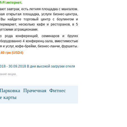
-Fi интернет.
ают завтрак, есть летняя площадка с мангалом.
кая открытая площадка, услуги бизнес-центра,
 Вы найдете торговый центр с боулингом и
пермаркет, несколько кафе и ресторанов, в 5
детскими атракционами.
о рода конференций, семинаров и бругих
 оборудованно 4 конференц-зала, вместимостью
я и услуг, кофе-брейки, бизнес-ланчи, фуршеты.
40 грн (USD4)
18 - 30.09.2018 В дни высокой загрузки отеля
ание акции.
 Парковка Прачечная Фитнес
ные карты