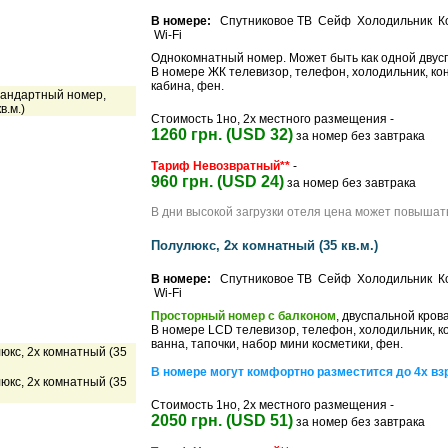
В номере:
Спутниковое ТВ Сейф Холодильник К
Wi-Fi
Однокомнатный номер. Может быть как одной двусп
В номере ЖК телевизор, телефон, холодильник, ко
кабина, фен.
Стоимость 1но, 2х местного размещения -
1260 грн. (USD 32)
за номер без завтрака
Тариф Невозвратный**
-
960 грн. (USD 24)
за номер без завтрака
В дни высокой загрузки отеля цена может повышат
Полулюкс, 2х комнатный (35 кв.м.)
В номере:
Спутниковое ТВ Сейф Холодильник К
Wi-Fi
Просторный номер с балконом
, двуспальной кро
В номере LCD телевизор, телефон, холодильник, к
ванна, тапочки, набор мини косметики, фен.
В номере могут комфортно разместится до 4х вз
Стоимость 1но, 2х местного размещения -
2050 грн. (USD 51)
за номер без завтрака