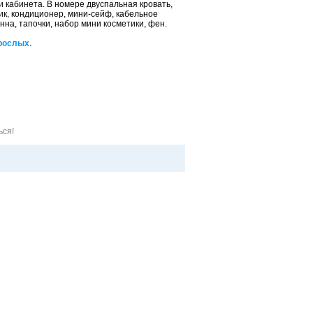
и кабинета. В номере двуспальная кровать,
ик, кондиционер, мини-сейф, кабельное
на, тапочки, набор мини косметики, фен.
рослых.
Забронировать
Забронировать
ься!