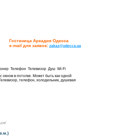
Гостиница Аркадия Одесса
e-mail для заявок:
zakaz@odecca.ua
ионер Телефон Телевизор Душ Wi-Fi
 окном в потолке. Может быть как одной
Телевизор, телефон, холодильник, душевая
Забронировать
Забронировать
ься!
.м.)