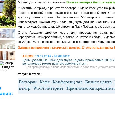
более длительного проживания.
Во всех номерах бесплатный Wi
В Гостинице Аркадия работает ресторан, где каждое утро накрыв
Также для гостей охраняемая парковка, тренажерный зал, детс
круглосуточная охрана. На расстоянии 50 метров от отеля
кинотеатром, ночной клуб Атлантик, чуть дальше большой су
минутах ходьбы площадь 10 апреля и Парк Победы с озерами и 
Отель Аркадия удобное место для проведения различног
корпоративных мероприятий, а также банкетов и свадеб. Здесь
от 20 до 160 человек, есть весь комплекс конференц оборудовани
Завтрак не включен в стоимость номера. Стоимость завтрака 1
АКЦИЯ:
10.09.2018 - 30.09.2018
Цены, указанные ниже действуют на даты проживания 10.09.20
цена номера может немного увеличиваться.
При бронировании в поле Дополнительные пожелания укажите назв
Услуги в отеле:
Ресторан Кафе Конференц зал Бизнес центр
центр Wi-Fi интернет Принимаются кредит
а
ания: