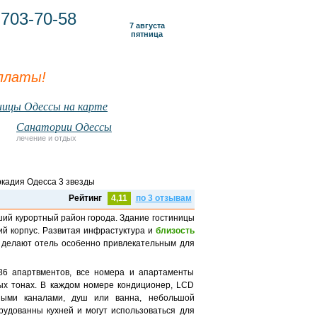
703-70-58
7 августа
пятница
платы!
ицы Одессы на карте
Санатории Одессы
лечение и отдых
Рейтинг
4,11
по 3 отзывам
ший курортный район города. Здание гостиницы
ий корпус. Развитая инфрастуктура и
близость
делают отель особенно привлекательным для
86 апартвментов, все номера и апартаменты
ых тонах. В каждом номере кондиционер, LCD
ьными каналами, душ или ванна, небольшой
рудованны кухней и могут использоваться для