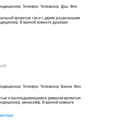
ондиционер Телефон Телевизор Душ Фен
альной кроватью так и с двумя раздельными.
ндиционер. В ванной комнате душевая
Забронировать
Забронировать
ься!
ондиционер Телефон Телевизор Ванна Фен
ватью и раскладывающимся диваном-кроватью.
ондиционер, минисейф. В ванной комнате
рослых.
Забронировать