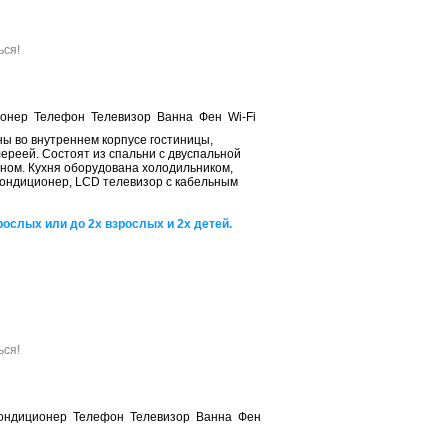
Забронировать
ься!
ионер Телефон Телевизор Ванна Фен Wi-Fi
ны во внутреннем корпусе гостиницы,
реей. Состоят из спальни с двуспальной
ном. Кухня оборудована холодильником,
кондиционер, LCD телевизор с кабельным
ослых или до 2х взрослых и 2х детей.
Забронировать
Забронировать
ься!
ондиционер Телефон Телевизор Ванна Фен