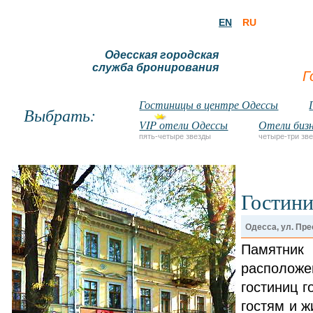
EN
RU
Одесская городская
служба бронирования
Г
Гостиницы в центре Одессы
Выбрать:
VIP отели Одессы
Отели бизн
пять-четыре звезды
четыре-три зв
Гостини
Одесса, ул. Пре
Памятник 
расположе
гостиниц г
гостям и ж