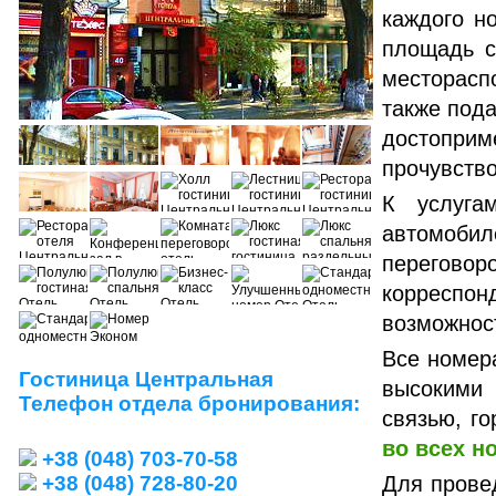
каждого н
площадь с
месторасп
также под
достопр
прочувство
К услуга
автомоби
переговор
корреспон
возможнос
Все номера
Гостиница Центральная
высокими
Телефон отдела бронирования:
связью, го
во всех н
+38 (048) 703-70-58
+38 (048) 728-80-20
Для прове