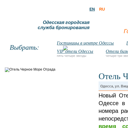
EN
RU
Одесская городская
служба бронирования
Г
Гостиницы в центре Одессы
Выбрать:
VIP отели Одессы
Отели бизн
пять-четыре звезды
четыре-три зв
Отель Ч
Одесса, ул. Виц
Новый Оте
Одессе в 
номера ра
непосредс
время с