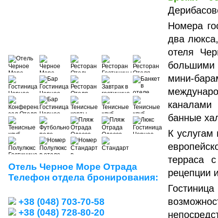
Дерибасовс
Номера го
два люкса
отеля Че
большими
мини-бар
междунар
каналам
банные ха
К услугам 
европейск
терраса с
Отель Черное Море Отрада
рецепции и
Телефон отдела бронирования:
Гостиниц
возможно
+38 (048) 703-70-58
+38 (048) 728-80-20
непосред