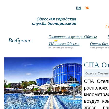
EN
RU
Одесская городская
служба бронирования
Г
Гостиницы в центре Одессы
Выбрать:
VIP отели Одессы
Отели бизн
пять-четыре звезды
четыре-три зв
СПА От
Одесса, Совинь
СПА Отель
располож
километра
воздух, к
звезд, п