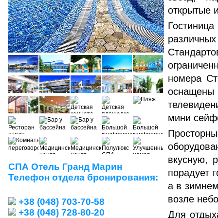
открытые и
Гостиниц
различных
Стандар
ограниче
номера Ст
оснаще
телевиден
мини сейф
Просторны
оборудова
вкусную, 
СПА Отель Гранд Марин
порадует 
Телефон отдела бронирования:
а в зимнем
возле неб
+38 (048) 703-70-58
+38 (048) 728-80-20
Для отдых