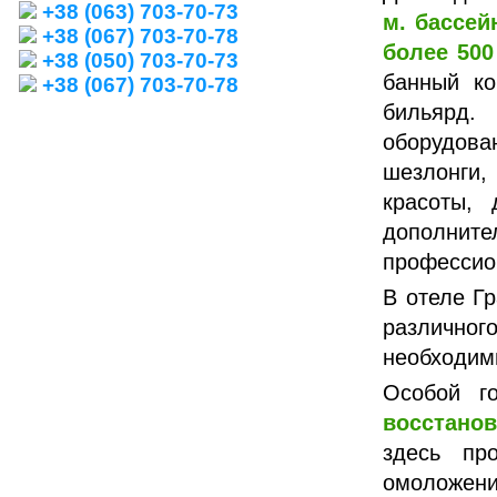
+38 (063) 703-70-73
м. бассе
+38 (067) 703-70-78
более 500
+38 (050) 703-70-73
банный ко
+38 (067) 703-70-78
бильярд.
оборудова
шезлонги,
красоты,
дополнит
профессио
В отеле Г
различног
необходим
Особой г
восстано
здесь пр
омоложен