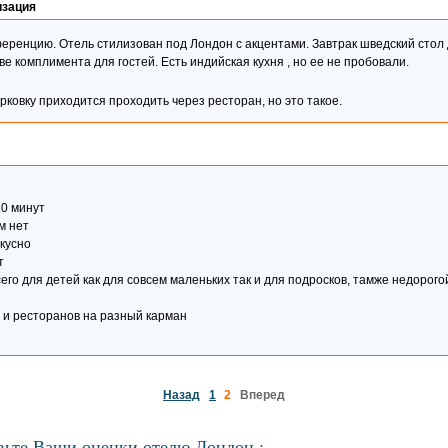
изация
еренцию. Отель стилизован под Лондон с акцентами. Завтрак шведский стол
ве комплимента для гостей. Есть индийская кухня , но ее не пробовали.
ковку приходится проходить через ресторан, но это такое.
10 минут
м нет
кусно
т
его для детей как для совсем маленьких так и для подросков, тамже недорого
 и ресторанов на разный карман
Назад
1
2
Вперед
вьте Ваши оценки отелю Лондон :