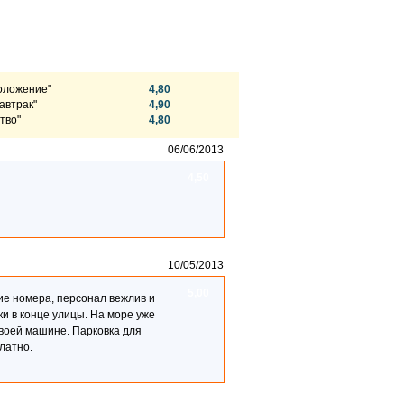
оложение"
4,80
автрак"
4,90
тво"
4,80
06/06/2013
4,50
10/05/2013
5,00
ие номера, персонал вежлив и
ки в конце улицы. На море уже
своей машине. Парковка для
латно.