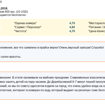
00
.2018.
ом 400 грн. (10 USD)
мещаются бесплатно.
"Оценка номера"
4,70
"Месторасп
8
"Сервис / Персонал"
4,80
"Питание / З
"Чистота"
4,70
"Цена-Качес
жения, все что заявлено в прайсе верно! Очень вкусный завтрак! Спасибо!
салон красоты.
минания. В отеле проживали на майские праздники. Современные классическ
ожно занять детей на пару часиков. До Дерибасовской 6-7 минут пешей прогул
кий, но мы по совету одесситов ездили за город, что очень удобно когда на 
латная, интернет в номерах по коду, который выдают на ресепшн тоже бесп