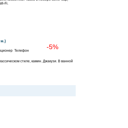
i-Fi.
Забронировать
Забронировать
м.)
-5%
иционер Телефон
лассическом стиле, камин. Джакузи. В ванной
Забронировать