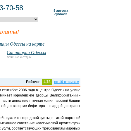
3-70-58
8 августа
суббота
платы!
ицы Одессы на карте
Санатории Одессы
лечение и отдых
Рейтинг
4,78
по 10 отзывам
в сентябре 2006 года в центре Одессы на улице
оминает королевские дворцы Великобритании -
 части дополняет точная копия часовой башни
 швейцар в форме бифитера – гвардейца охраны
бя вдали от городской суеты, в тихой парковой
зысканное сочетание классической архитектуры
 услуг, соответствующих требованиям мировых