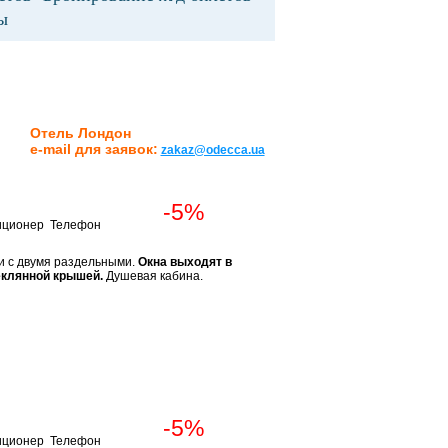
арты
Отель Лондон
e-mail для заявок:
zakaz@odecca.ua
-5%
иционер Телефон
 и с двумя раздельными.
Окна выходят в
еклянной крышей.
Душевая кабина.
Забронировать
Забронировать
-5%
иционер Телефон