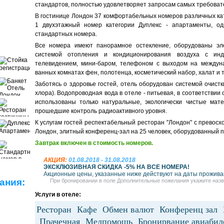
стандартов, полностью удовлетворяет запросам самых требоват
В гостинице Лондон 37 комфортабельных номеров различных кате
1 двухэтажный номер категории Дуплекс - апартаменты, о
стандартных номера.
Все номера имеют панорамное остекление, оборудованы эл
системой отопления и кондиционирования воздуха с инд
телевидением, мини-баром, телефоном с выходом на междуна
ванных комнатах фен, полотенца, косметический набор, халат и 
Заботясь о здоровье гостей, отель оборудован системой очист
хлора). Водопроводная вода в отеле - питьевая, в соответствии
использованы только натуральные, экологически чистые мате
прошедшие контроль радиоактивного уровня.
К услугам гостей респектабельный ресторан "Лондон" с превосх
Лондон, элитный конференц-зал на 25 человек, оборудованный по
Завтрак включен в стоимость номеров.
АКЦИЯ:
01.08.2018 - 31.08.2018
ЭКСКЛЮЗИВНАЯ СКИДКА -5% НА ВСЕ НОМЕРА!
Акционные цены, указанные ниже действуют на даты проживани
ания:
При бронировании в поле Дополнительные пожелания укажите назв
Услуги в отеле:
Ресторан Кафе Обмен валют Конференц зал 
Прачечная Медпомощь Бронирвание авиабиле