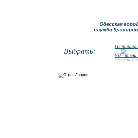
Одесская горо
служба брониров
Гостиницы
Выбрать:
VIP отели
пять-четыре з