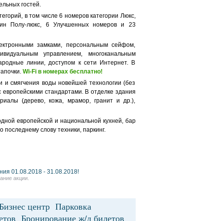
ельных гостей.
горий, в том числе 6 номеров категории Люкс,
дин Полу-люкс, 6 Улучшенных номеров и 23
ектронными замками, персональным сейфом,
ивидуальным управлением, многоканальным
родные линии, доступом к сети Интернет. В
тапочки.
Wi-Fi в номерах бесплатно!
ки и смягчения воды новейшей технологии (без
 с европейскими стандартами. В отделке здания
риалы (дерево, кожа, мрамор, гранит и др.),
одной европейской и национальной кухней, бар
 последнему слову техники, паркинг.
я 01.08.2018 - 31.08.2018!
ание акции.
Бизнес центр Парковка
тов Бронирование ж/д билетов