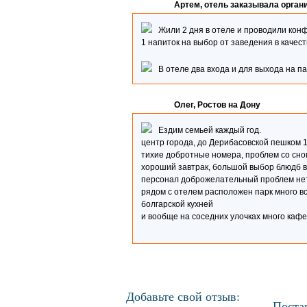
Артем, отель заказывала орган
Жили 2 дня в отеле и проводили конф
1 напиток на выбор от заведения в качест
В отеле два входа и для выхода на пар
Олег, Ростов на Дону
Ездим семьей каждый год.
центр города, до Дерибасовской пешком 
тихие добротные номера, проблем со сно
хороший завтрак, большой выбор блюдб в
персонал доброжелательный проблем не
рядом с отелем расположен парк много вс
болгарской кухней
и вообще на соседних улочках много кафе
Добавьте свой отзыв:
Поста