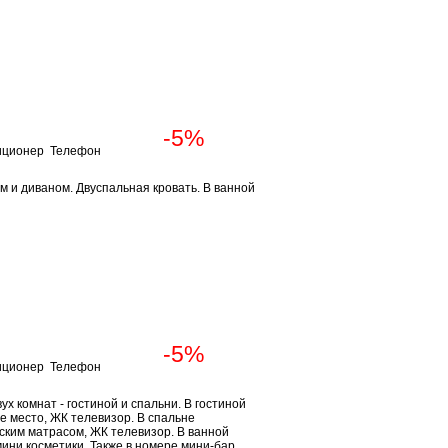
Забронировать
Забронировать
-5%
иционер Телефон
м и диваном. Двуспальная кровать. В ванной
Забронировать
Забронировать
-5%
иционер Телефон
х комнат - гостиной и спальни. В гостиной
е место, ЖК телевизор. В спальне
ским матрасом, ЖК телевизор. В ванной
мини косметики. Также в номере мини-бар,