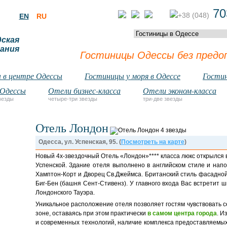
70
+38 (048)
EN
RU
дская
ания
Гостиницы Одессы без предо
 в центре Одессы
Гостиницы у моря в Одессе
Гостин
 Одессы
Отели бизнес-класса
Отели эконом-класса
везды
четыре-три звезды
три-две звезды
Отель Лондон
Одесса, ул. Успенская, 95. (
Посмотреть на карте
)
Новый 4х-звездочный Отель «Лондон»**** класса люкс открылся 
Успенской. Здание отеля выполнено в английском стиле и нап
Хамптон-Корт и Дворец Св.Джеймса. Британский стиль фасадной
Биг-Бен (башня Сент-Стивенз). У главного входа Вас встретит
Лондонского Тауэра.
Уникальное расположение отеля позволяет гостям чувствовать се
зоне, оставаясь при этом практически
в самом центра города
. И
и современных технологий, наличие комплекса предоставляемых