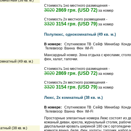
Стоимость 1но местного размещения -
3020
2869 грн. (USD 72)
за номер
Стоимость 2х местного размещения -
3320
3154 грн. (USD 79)
за номер
Полулюкс, однокомнатный (49 кв. м.)
В номере:
Спутниковое ТВ Сейф Минибар Конд
Телевизор Ванна Фен Wi-Fi
Мансардный номер. Зона отдыха с креслами, столо
фен, халат, тапочки.
Стоимость 1но местного размещения -
3020
2869 грн. (USD 72)
за номер
Стоимость 2х местного размещения -
3320
3154 грн. (USD 79)
за номер
Люкс, 2х комнатный (38 кв. м.)
В номере:
Спутниковое ТВ Сейф Минибар Конд
Телевизор Ванна Фен Wi-Fi
Просторные элегантные номера Люкс состоят из дву
кожаный диван, кресла, журнальный столик, рабоче
двуспальная кровать шириной 180 см с ортопедиче
комнате ванна, биде, фен, халаты, тапочки, набор 