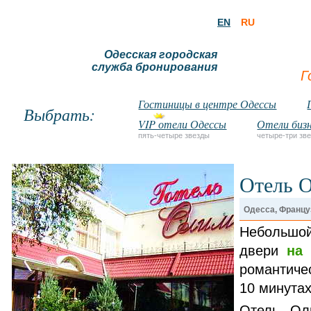
EN
RU
Одесская городская
служба бронирования
Г
Гостиницы в центре Одессы
Выбрать:
VIP отели Одессы
Отели бизн
пять-четыре звезды
четыре-три зв
Отель 
Одесса, Француз
Небольшой
двери
на
романтичес
10 минутах
Отель Ол