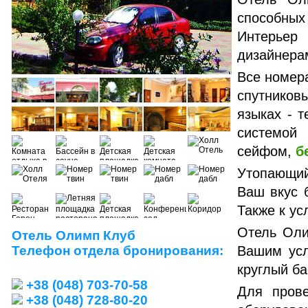
способны
Интерьер
дизайнерам
Все номер
спутников
языках - 
системой
сейфом,
б
Утопающий
Ваш вкус 
Также к ус
Отель Оли
Отель Олимп Клуб
Телефон отдела бронирования:
Вашим усл
круглый ба
+38 (048) 703-70-58
Для пров
+38 (048) 728-80-20