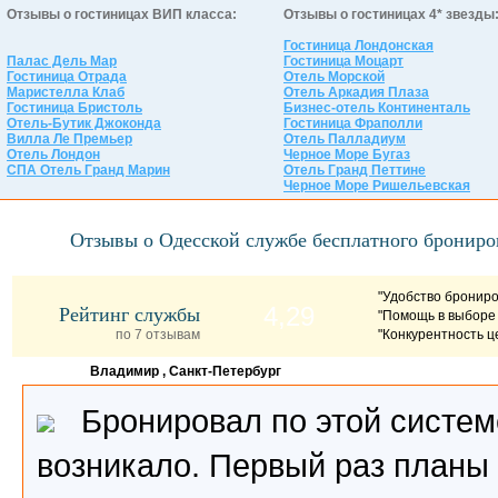
Отзывы о гостиницах ВИП класса:
Отзывы о гостиницах 4* звезды
Гостиница Лондонская
Палас Дель Мар
Гостиница Моцарт
Гостиница Отрада
Отель Морской
Маристелла Клаб
Отель Аркадия Плаза
Гостиница Бристоль
Бизнес-отель Континенталь
Отель-Бутик Джоконда
Гостиница Фраполли
Вилла Ле Премьер
Отель Палладиум
Отель Лондон
Черное Море Бугаз
СПА Отель Гранд Марин
Отель Гранд Петтине
Черное Море Ришельевская
Отзывы о Одесской службе бесплатного брониро
"Удобство бронир
Рейтинг службы
4,29
"Помощь в выборе
по 7 отзывам
"Конкурентность ц
Владимир
, Санкт-Петербург
Бронировал по этой систем
возникало. Первый раз планы 